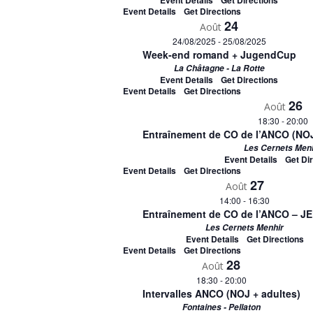
Event Details
Get Directions
Event Details
Get Directions
24
Août
24/08/2025
-
25/08/2025
Week-end romand + JugendCup
La Châtagne - La Rotte
Event Details
Get Directions
Event Details
Get Directions
26
Août
18:30
-
20:00
Entraînement de CO de l’ANCO (NOJ
Les Cernets Men
Event Details
Get Di
Event Details
Get Directions
27
Août
14:00
-
16:30
Entraînement de CO de l’ANCO – JE
Les Cernets Menhir
Event Details
Get Directions
Event Details
Get Directions
28
Août
18:30
-
20:00
Intervalles ANCO (NOJ + adultes)
Fontaines - Pellaton