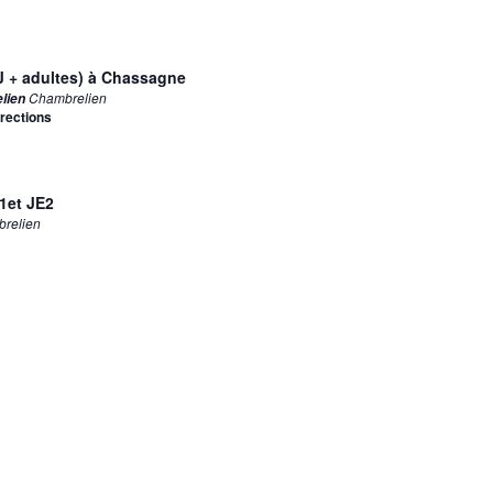
Location.
 + adultes) à Chassagne
Chambrelien
elien
irections
1et JE2
relien