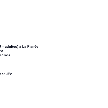
 + adultes) à La Planée
hir
rections
1et JE2