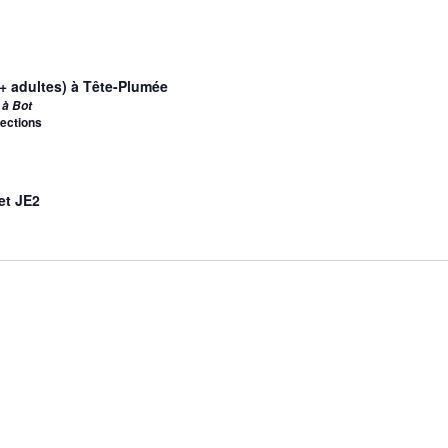
+ adultes) à Tête-Plumée
 à Bot
rections
et JE2