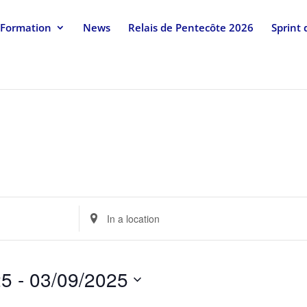
Formation
News
Relais de Pentecôte 2026
Sprint
Enter
Location.
Search
for
25
 - 
03/09/2025
Events
by