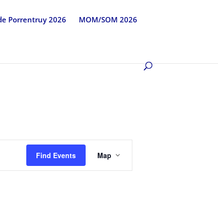
 de Porrentruy 2026
MOM/SOM 2026
Event
Views
Find Events
Map
Navigation