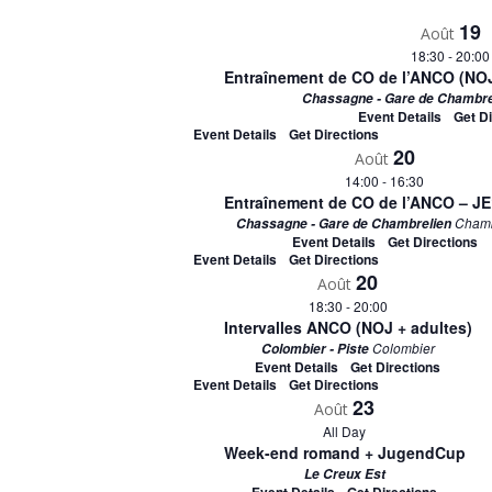
Keyword.
date.
19
Août
18:30
-
20:00
Entraînement de CO de l’ANCO (NOJ
Chassagne - Gare de Chambr
Event Details
Get D
Event Details
Get Directions
20
Août
14:00
-
16:30
Entraînement de CO de l’ANCO – JE
Chamb
Chassagne - Gare de Chambrelien
Event Details
Get Directions
Event Details
Get Directions
20
Août
18:30
-
20:00
Intervalles ANCO (NOJ + adultes)
Colombier
Colombier - Piste
Event Details
Get Directions
Event Details
Get Directions
23
Août
All Day
Week-end romand + JugendCup
Le Creux Est