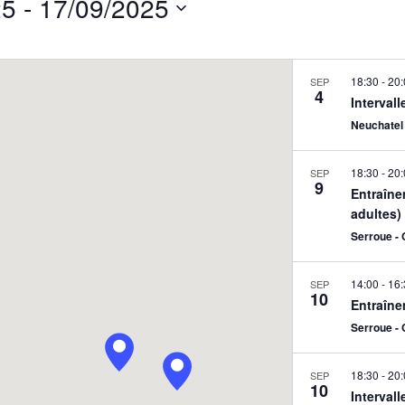
25
 - 
17/09/2025
Events
by
Location.
18:30
-
20:
SEP
4
Interval
Neuchatel 
18:30
-
20:
SEP
9
Entraîne
adultes)
Serroue -
14:00
-
16:
SEP
10
Entraîne
Serroue -
18:30
-
20:
SEP
10
Interval