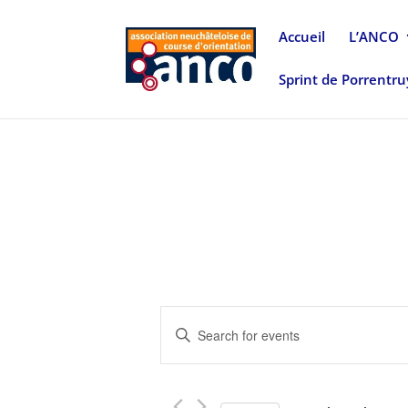
Accueil
L’ANCO
Sprint de Porrentr
Events
Enter
Search
Keyword.
and
Search
Views
for