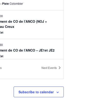
- Piste
Colombier
00
ment de CO de l’ANCO (NOJ +
 au Creux
Est
30
ment de CO de l’ANCO – JE1et JE2
Est
ts
Next
Events
00
les ANCO (NOJ + adultes)
- Piste
Colombier
Subscribe to calendar