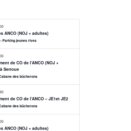
00
les ANCO (NOJ + adultes)
- Parking jeunes rives
00
ment de CO de l’ANCO (NOJ +
 à Serroue
 Cabane des bûcherons
30
ment de CO de l’ANCO – JE1et JE2
 Cabane des bûcherons
00
les ANCO (NOJ + adultes)