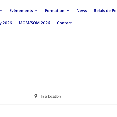
Evénements
Formation
News
Relais de P
uy 2026
MOM/SOM 2026
Contact
Enter
Location.
Search
for