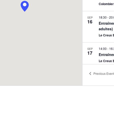
Colombier 
18:30
-
20:
SEP
16
Entraîne
adultes)
Le Creux 
14:00
-
16:
SEP
17
Entraîne
Le Creux 
Previous
Even
18:30
-
20:
SEP
17
Interval
Colombier 