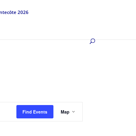
entecôte 2026
Event
Views
Find Events
Map
Navigation