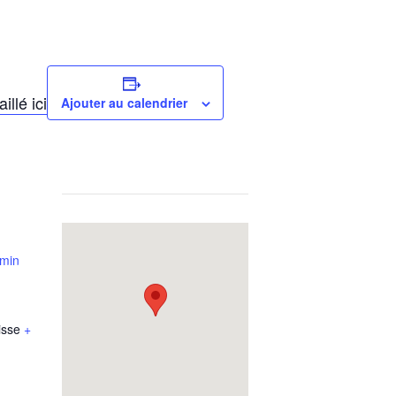
llé ici
Ajouter au calendrier
emin
isse
+