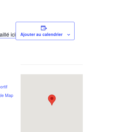
llé ici
Ajouter au calendrier
rtif
gle Map