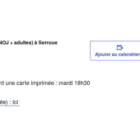
NOJ + adultes) à Serroue
Ajouter au calendrier
nt une carte imprimée : mardi 18h30
ée) : Ici