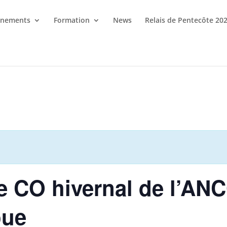
énements
Formation
News
Relais de Pentecôte 20
e CO hivernal de l’AN
oue