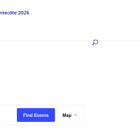
entecôte 2026
Event
Views
Find Events
Map
Navigation