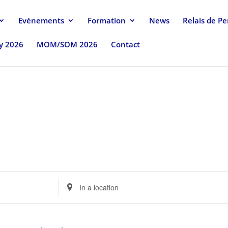
Evénements
Formation
News
Relais de P
uy 2026
MOM/SOM 2026
Contact
Enter
Location.
Search
for