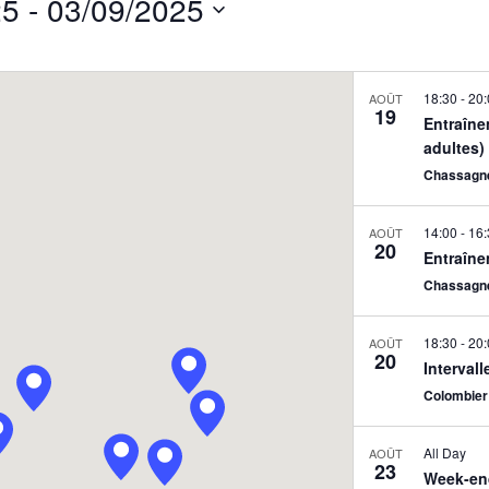
25
 - 
03/09/2025
Events
by
Location.
18:30
-
20:
AOÛT
19
Entraîne
adultes)
Chassagne
14:00
-
16:
AOÛT
20
Entraîne
Chassagne
18:30
-
20:
AOÛT
20
Interval
Colombier 
All Day
AOÛT
23
Week-en