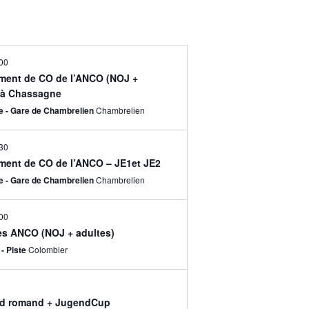
00
ment de CO de l’ANCO (NOJ +
 à Chassagne
 - Gare de Chambrelien
Chambrelien
30
ment de CO de l’ANCO – JE1et JE2
 - Gare de Chambrelien
Chambrelien
00
les ANCO (NOJ + adultes)
- Piste
Colombier
d romand + JugendCup