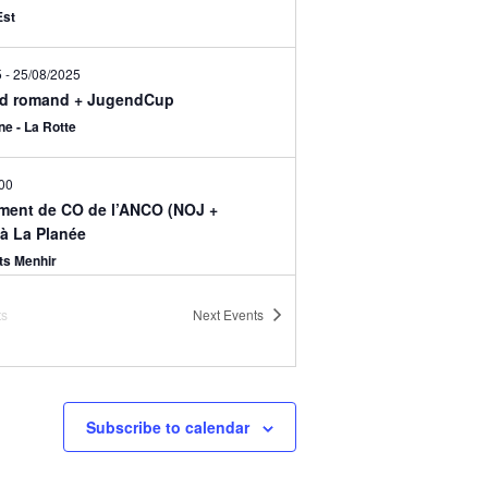
Est
5
-
25/08/2025
d romand + JugendCup
e - La Rotte
00
ment de CO de l’ANCO (NOJ +
 à La Planée
ts Menhir
ts
Next
Events
30
ment de CO de l’ANCO – JE1et JE2
ts Menhir
Subscribe to calendar
00
les ANCO (NOJ + adultes)
- Pellaton