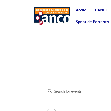
Accueil
L’ANCO
Sprint de Porrentr
Events
Enter
Search
Keyword.
and
Search
Views
for