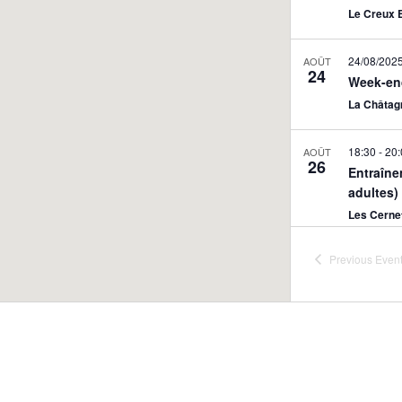
Le Creux 
24/08/202
AOÛT
24
Week-en
La Châtagn
18:30
-
20:
AOÛT
26
Entraîne
adultes)
Les Cerne
Previous
Even
14:00
-
16:
AOÛT
27
Entraîne
Les Cerne
18:30
-
20:
AOÛT
28
Interval
Fontaines 