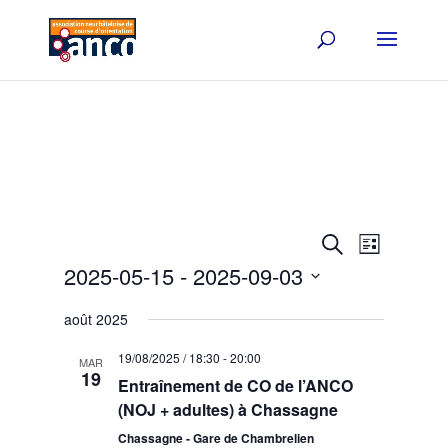
Events
Event
Search
List
Views
Search
2025-05-15
 - 
2025-09-03
Navigat
and
Select
Views
août 2025
date.
Navigation
19/08/2025 / 18:30
-
20:00
MAR
19
Entraînement de CO de l’ANCO
(NOJ + adultes) à Chassagne
Chassagne - Gare de Chambrelien