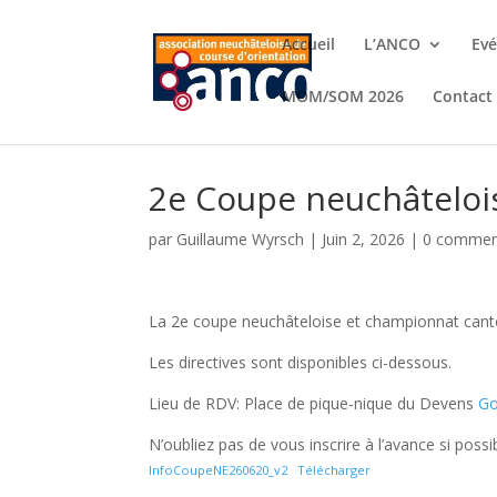
Accueil
L’ANCO
Ev
MOM/SOM 2026
Contact
2e Coupe neuchâteloi
par
Guillaume Wyrsch
|
Juin 2, 2026
|
0 commen
La 2e coupe neuchâteloise et championnat cant
Les directives sont disponibles ci-dessous.
Lieu de RDV: Place de pique-nique du Devens
Go
N’oubliez pas de vous inscrire à l’avance si possib
InfoCoupeNE260620_v2
Télécharger