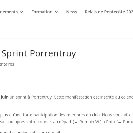
énements
Formation
News
Relais de Pentecôte 20
 Sprint Porrentruy
ntaires
 juin
un sprint à Porrentruy. Cette manifestation est inscrite au calen
 plus qu’une forte participation des membres du club. Nous vous att
nt ou après votre course, au départ (→ Romain W.) à l’info (→ Pamel
pour la cantine cela sera parfait.