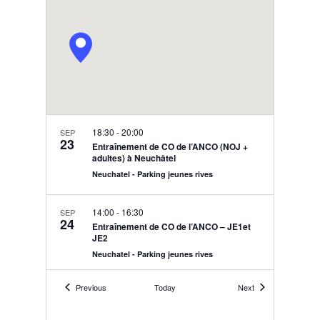
18:30
-
20:00
SEP
23
Entraînement de CO de l’ANCO (NOJ +
adultes) à Neuchâtel
Neuchatel - Parking jeunes rives
14:00
-
16:30
SEP
24
Entraînement de CO de l’ANCO – JE1et
JE2
Neuchatel - Parking jeunes rives
Events
Events
Previous
Today
Next
18:30
-
20:00
SEP
30
Entraînement de CO de l’ANCO (NOJ +
adultes) au Chanet de Bevaix