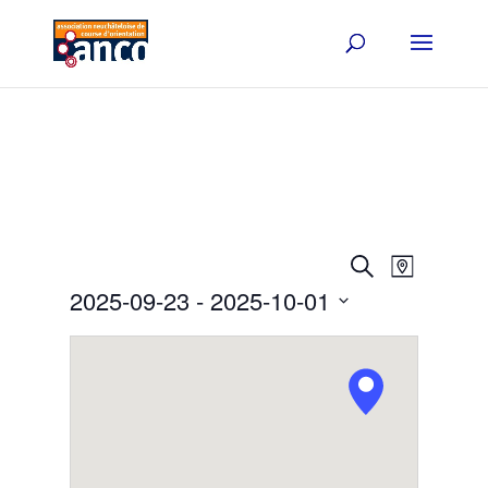
Events
Event
Search
Map
Views
Search
2025-09-23
 - 
2025-10-01
Navigat
and
Select
Views
date.
Navigation