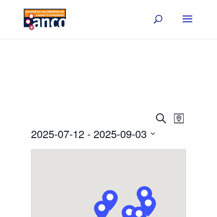
Events
Event
Search
Map
Views
Search
2025-07-12
 - 
2025-09-03
Navigat
and
Select
Views
date.
Navigation