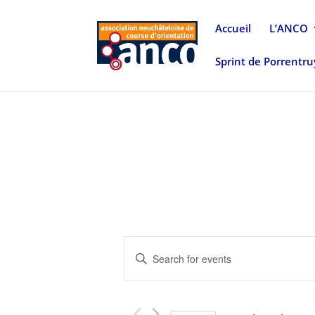
Accueil
L’ANCO
Sprint de Porrentr
Events
Enter
Search
Keyword.
and
Search
Views
for