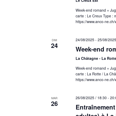
Le Creux Est
Week-end romand + Juge
carte : Le Creux Type : 
https://www.anco-ne.ch/
24/08/2025
-
25/08/202
DIM
24
Week-end ro
La Châtagne - La Rott
Week-end romand + Juge
carte : La Rotte / La Ch
https://www.anco-ne.ch/
26/08/2025 / 18:30
-
20:
MAR
26
Entraînement
adultes) à La