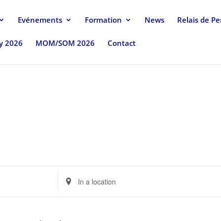
Evénements
Formation
News
Relais de P
uy 2026
MOM/SOM 2026
Contact
Enter
Location.
Search
for