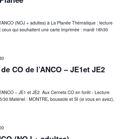
’ANCO (NOJ + adultes) à La Planée Thématique : lecture
t ceux qui souhaitent une carte imprimée : mardi 18h30
30
 de CO de l’ANCO – JE1et JE2
’ANCO – JE1 et JE2 Aux Cernets CO en forêt - Lecture
5/30 Matériel : MONTRE, boussole et SI (si vous en avez),
00
NCO (NOJ + adultes)