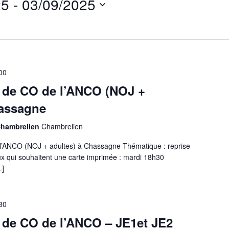
25
 - 
03/09/2025
Events
by
Location.
00
 de CO de l’ANCO (NOJ +
hassagne
Chambrelien
Chambrelien
l’ANCO (NOJ + adultes) à Chassagne Thématique : reprise
x qui souhaitent une carte imprimée : mardi 18h30
…]
30
 de CO de l’ANCO – JE1et JE2