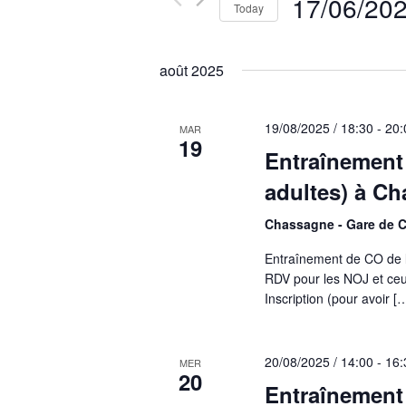
Navigation
17/06/20
Events
Today
by
Select
Keyword.
date.
août 2025
19/08/2025 / 18:30
-
20:
MAR
19
Entraînement
adultes) à C
Chassagne - Gare de 
Entraînement de CO de 
RDV pour les NOJ et ceu
Inscription (pour avoir [
20/08/2025 / 14:00
-
16:
MER
20
Entraînement