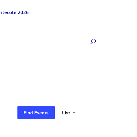
entecôte 2026
Event
Views
Find Events
List
Navigation