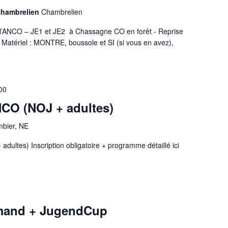
Chambrelien
Chambrelien
l’ANCO – JE1 et JE2 à Chassagne CO en forêt - Reprise
 Matériel : MONTRE, boussole et SI (si vous en avez),
00
NCO (NOJ + adultes)
bier, NE
adultes) Inscription obligatoire + programme détaillé ici
mand + JugendCup