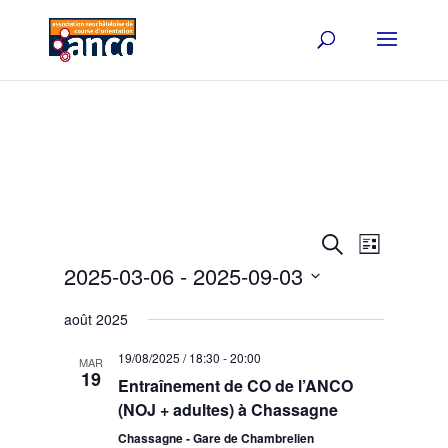
Events
Event
Search
List
Views
Search
2025-03-06
 - 
2025-09-03
Navigat
and
Select
Views
août 2025
date.
Navigation
19/08/2025 / 18:30
-
20:00
MAR
19
Entraînement de CO de l’ANCO
(NOJ + adultes) à Chassagne
Chassagne - Gare de Chambrelien