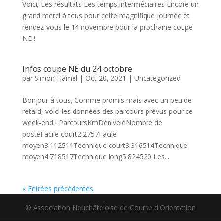
Voici, Les résultats Les temps intermédiaires Encore un
grand merci à tous pour cette magnifique journée et
rendez-vous le 14 novembre pour la prochaine coupe
NE !
Infos coupe NE du 24 octobre
par
Simon Hamel
|
Oct 20, 2021
|
Uncategorized
Bonjour à tous, Comme promis mais avec un peu de
retard, voici les données des parcours prévus pour ce
week-end ! ParcoursKmDéniveléNombre de
posteFacile court2.2757Facile
moyen3.112511Technique court3.316514Technique
moyen4.718517Technique long5.824520 Les...
« Entrées précédentes
© Association Neuchâteloise de Course d'Orientation