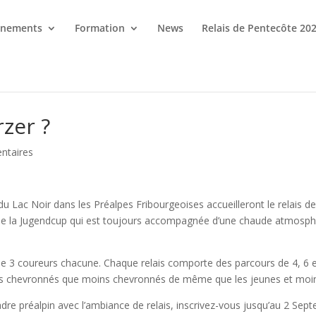
énements
Formation
News
Relais de Pentecôte 20
rzer ?
ntaires
u Lac Noir dans les Préalpes Fribourgeoises accueilleront le relais d
de la Jugendcup qui est toujours accompagnée d’une chaude atmosphè
3 coureurs chacune. Chaque relais comporte des parcours de 4, 6 et 
ureurs chevronnés que moins chevronnés de même que les jeunes et moi
cadre préalpin avec l’ambiance de relais, inscrivez-vous jusqu’au 2 Se