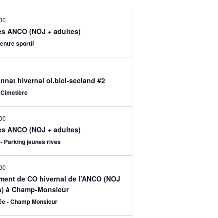
30
les ANCO (NOJ + adultes)
entre sportif
nat hivernal ol.biel-seeland #2
 Cimetière
00
les ANCO (NOJ + adultes)
- Parking jeunes rives
00
ment de CO hivernal de l’ANCO (NOJ
s) à Champ-Monsieur
ée - Champ Monsieur