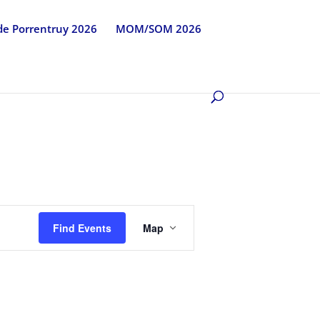
 de Porrentruy 2026
MOM/SOM 2026
Event
Views
Find Events
Map
Navigation