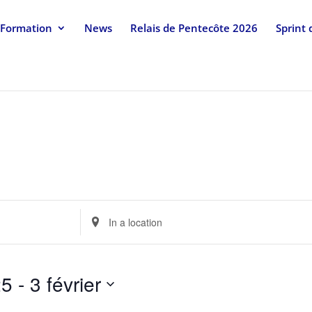
Formation
News
Relais de Pentecôte 2026
Sprint
Enter
Location.
Search
for
25
 - 
3 février
Events
by