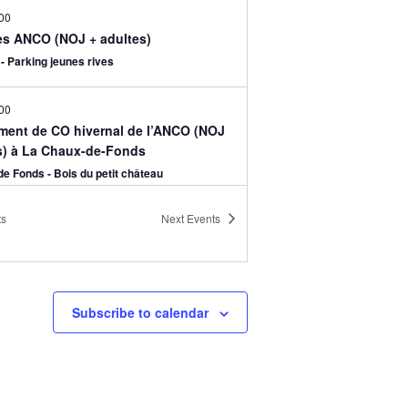
00
les ANCO (NOJ + adultes)
- Parking jeunes rives
00
ment de CO hivernal de l’ANCO (NOJ
s) à La Chaux-de-Fonds
e Fonds - Bois du petit château
ts
Next
Events
00
les ANCO (NOJ + adultes)
n, Sous les Vergers
Subscribe to calendar
nat hivernal ol.biel-seeland #3
00