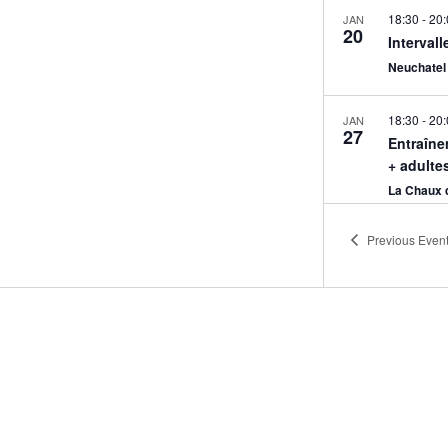
18:30
-
20:
JAN
20
Interval
Neuchatel 
18:30
-
20:
JAN
27
Entraîne
+ adulte
La Chaux d
Previous
Even
18:30
-
20:
JAN
29
Interval
Dombresso
All Day
JAN
31
Champion
Winterswil
18:30
-
20:
FÉV