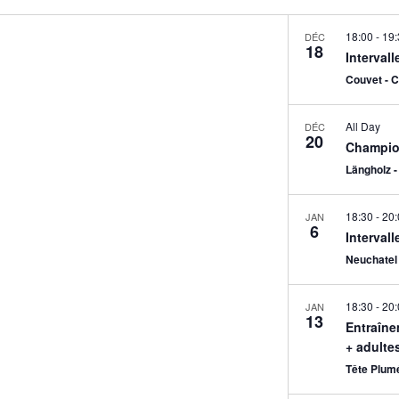
Location.
18:00
-
19:
DÉC
18
Interval
Couvet - C
All Day
DÉC
20
Champion
Längholz -
18:30
-
20:
JAN
6
Interval
Neuchatel 
18:30
-
20:
JAN
13
Entraîne
+ adulte
Tête Plum