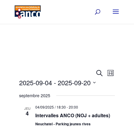
Events
Event
Search
List
Views
Search
2025-09-04
 - 
2025-09-20
Navigat
and
Select
Views
septembre 2025
date.
Navigation
04/09/2025 / 18:30
-
20:00
JEU
4
Intervalles ANCO (NOJ + adultes)
Neuchatel - Parking jeunes rives