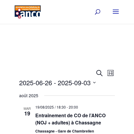
Events
Event
Search
List
Views
Search
2025-06-26
 - 
2025-09-03
Navigat
and
Select
Views
août 2025
date.
Navigation
19/08/2025 / 18:30
-
20:00
MAR
19
Entraînement de CO de l’ANCO
(NOJ + adultes) à Chassagne
Chassagne - Gare de Chambrelien