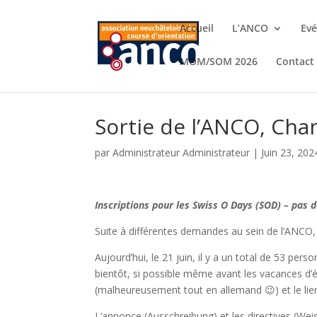
Accueil
L’ANCO
Ev
MOM/SOM 2026
Contact
Sortie de l’ANCO, Cha
par
Administrateur Administrateur
|
Juin 23, 202
Inscriptions pour les Swiss O Days (SOD) – pas de
Suite à différentes demandes au sein de l’ANCO, j’
Aujourd’hui, le 21 juin, il y a un total de 53 perso
bientôt, si possible même avant les vacances d’été
(malheureusement tout en allemand 😉) et le lie
L’annonce (Ausschreibung) et les directives (Weis