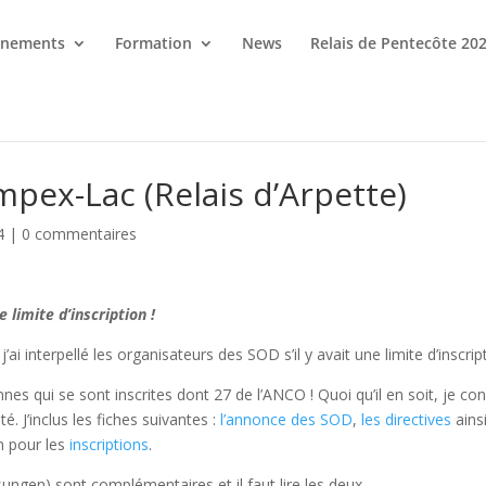
énements
Formation
News
Relais de Pentecôte 20
mpex-Lac (Relais d’Arpette)
4
|
0 commentaires
 limite d’inscription !
ai interpellé les organisateurs des SOD s’il y avait une limite d’inscri
nnes qui se sont inscrites dont 27 de l’ANCO ! Quoi qu’il en soit, je conv
. J’inclus les fiches suivantes :
l’annonce des SOD
,
les directives
ains
n pour les
inscriptions
.
ungen) sont complémentaires et il faut lire les deux.