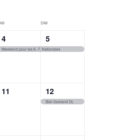
AM
DIM
1
1
4
5
event,
event,
Weekend pour les 6.-7. Nationales
0
1
11
12
events,
event,
Biel-Seeland OL