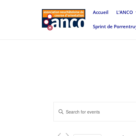
Accueil
L’ANCO
Sprint de Porrentr
Events
Enter
Search
Keyword.
and
Search
Views
for