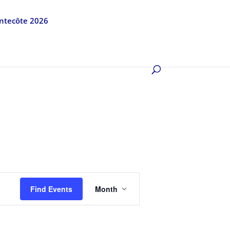
entecôte 2026
Event
Views
Find Events
Month
Navigation