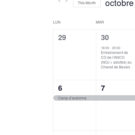
Navigation
octobre
Events
This Month
by
Select
Keyword.
date.
Calendar
LUN
MAR
of
0
1
29
30
Events
events,
event,
18:30
-
20:00
Entraînement de
CO de l’ANCO
(NOJ + adultes) au
Chanet de Bevaix
1
1
6
7
event,
event,
Camp d’automne