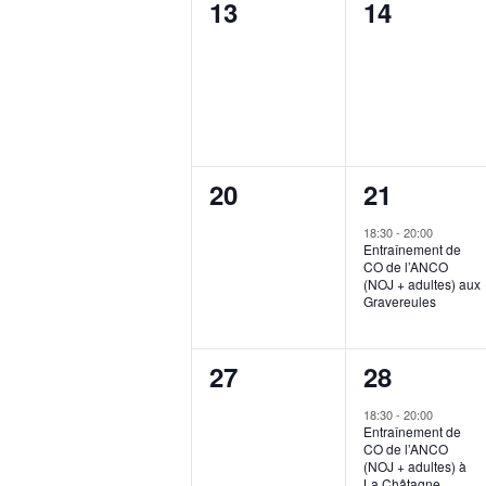
0
0
13
14
events,
events,
0
1
20
21
events,
event,
18:30
-
20:00
Entraînement de
CO de l’ANCO
(NOJ + adultes) aux
Gravereules
0
1
27
28
events,
event,
18:30
-
20:00
Entraînement de
CO de l’ANCO
(NOJ + adultes) à
La Châtagne