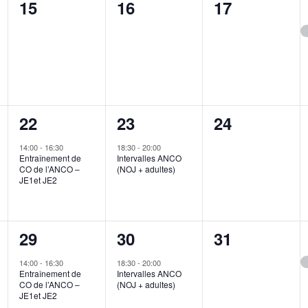
0
0
0
15
16
17
events,
events,
events,
1
1
0
22
23
24
event,
event,
events,
14:00
-
16:30
18:30
-
20:00
Entraînement de
Intervalles ANCO
CO de l’ANCO –
(NOJ + adultes)
JE1et JE2
1
1
0
29
30
31
event,
event,
events,
14:00
-
16:30
18:30
-
20:00
Entraînement de
Intervalles ANCO
CO de l’ANCO –
(NOJ + adultes)
JE1et JE2