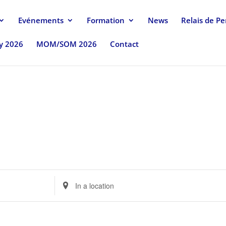
Evénements
Formation
News
Relais de P
uy 2026
MOM/SOM 2026
Contact
Enter
Location.
Search
for