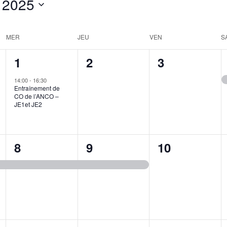
 2025
Events
by
Location.
MER
JEU
VEN
S
1
0
0
1
2
3
event,
events,
events,
14:00
-
16:30
Entraînement de
CO de l’ANCO –
JE1et JE2
1
1
0
8
9
10
event,
event,
events,