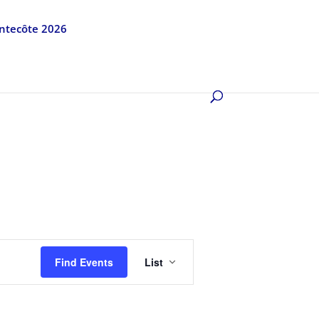
entecôte 2026
Event
Views
Find Events
List
Navigation