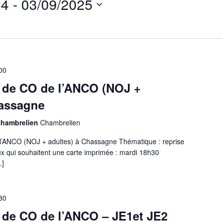
24
 - 
03/09/2025
Events
by
Location.
00
 de CO de l’ANCO (NOJ +
hassagne
Chambrelien
Chambrelien
l’ANCO (NOJ + adultes) à Chassagne Thématique : reprise
x qui souhaitent une carte imprimée : mardi 18h30
…]
30
 de CO de l’ANCO – JE1et JE2