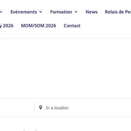
Evénements
Formation
News
Relais de P
uy 2026
MOM/SOM 2026
Contact
Enter
Location.
Search
for