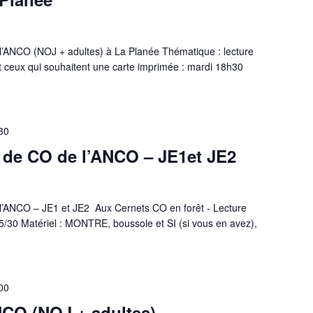
’ANCO (NOJ + adultes) à La Planée Thématique : lecture
t ceux qui souhaitent une carte imprimée : mardi 18h30
30
 de CO de l’ANCO – JE1et JE2
’ANCO – JE1 et JE2 Aux Cernets CO en forêt - Lecture
5/30 Matériel : MONTRE, boussole et SI (si vous en avez),
00
NCO (NOJ + adultes)