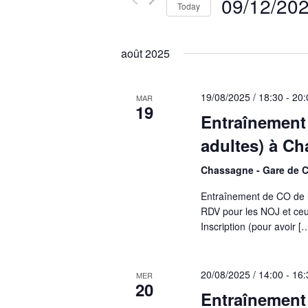
Navigation
09/12/20
Events
Today
by
Select
Keyword.
date.
août 2025
19/08/2025 / 18:30
-
20:
MAR
19
Entraînement
adultes) à C
Chassagne - Gare de 
Entraînement de CO de 
RDV pour les NOJ et ceu
Inscription (pour avoir [
20/08/2025 / 14:00
-
16:
MER
20
Entraînement