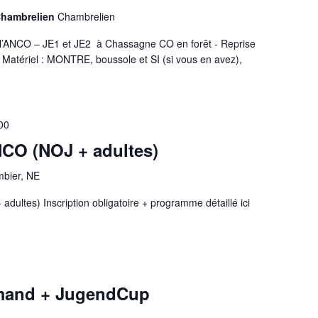
Chambrelien
Chambrelien
l’ANCO – JE1 et JE2 à Chassagne CO en forêt - Reprise
 Matériel : MONTRE, boussole et SI (si vous en avez),
00
NCO (NOJ + adultes)
bier, NE
adultes) Inscription obligatoire + programme détaillé ici
mand + JugendCup