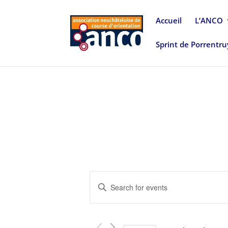
Accueil
L’ANCO
Sprint de Porrentr
Events
Enter
Search
Keyword.
and
Search
Views
for