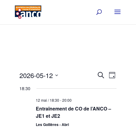
Events
Event
2026-05-12
Search
Day
Views
Search
Select
Navigat
and
18:30
date.
Views
12 mai / 18:30
-
20:00
Navigation
Entraînement de CO de l’ANCO –
JE1 et JE2
Les Gollières - Abri