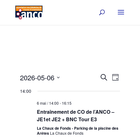
Events
Event
2026-05-06
Search
Day
Views
Search
Select
Navigat
and
14:00
date.
Views
6 mai / 14:00
-
16:15
Navigation
Entraînement de CO de l’ANCO –
JE1et JE2 + BNC Tour E3
La Chaux de Fonds - Parking de la piscine des
Arêtes
La Chaux de Fonds