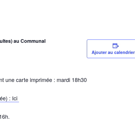
dultes) au Communal
Ajouter au calendrier
nt une carte imprimée : mardi 18h30
ée) : Ici
16h.