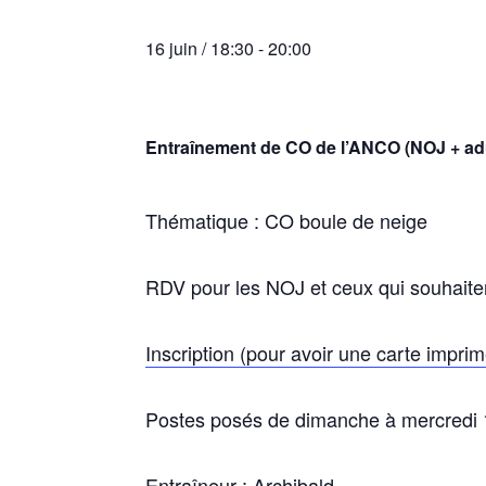
16 juin / 18:30
-
20:00
Entraînement de CO de l’ANCO (NOJ + a
Thématique : CO boule de neige
RDV pour les NOJ et ceux qui souhaite
Inscription (pour avoir une carte imprim
Postes posés de dimanche à mercredi 
Entraîneur : Archibald