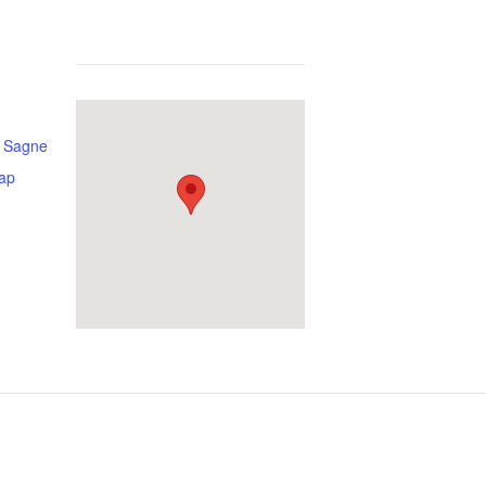
 Sagne
ap