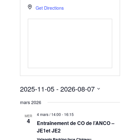
Get Directions
2025-11-05
 - 
2026-08-07
Select
mars 2026
date.
4 mars / 14:00
-
16:15
MER
4
Entraînement de CO de l’ANCO –
JE1et JE2
Valangin Parking face Château