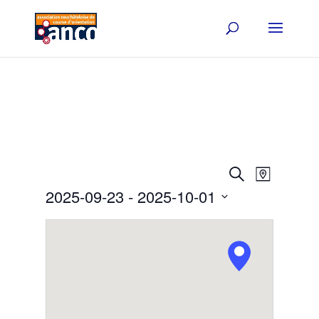
Events
Event
Search
Map
Views
Search
2025-09-23
 - 
2025-10-01
Navigat
and
Select
Views
date.
Navigation