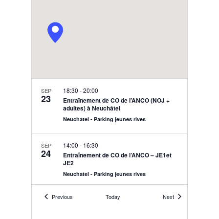
18:30
-
20:00
SEP
23
Entraînement de CO de l’ANCO (NOJ +
adultes) à Neuchâtel
Neuchatel - Parking jeunes rives
14:00
-
16:30
SEP
24
Entraînement de CO de l’ANCO – JE1et
JE2
Neuchatel - Parking jeunes rives
Events
Events
Previous
Today
Next
18:30
-
20:00
SEP
30
Entraînement de CO de l’ANCO (NOJ +
adultes) au Chanet de Bevaix