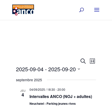
Events
Event
Search
List
Views
Search
2025-09-04
 - 
2025-09-20
Navigat
and
Select
Views
septembre 2025
date.
Navigation
04/09/2025 / 18:30
-
20:00
JEU
4
Intervalles ANCO (NOJ + adultes)
Neuchatel - Parking jeunes rives