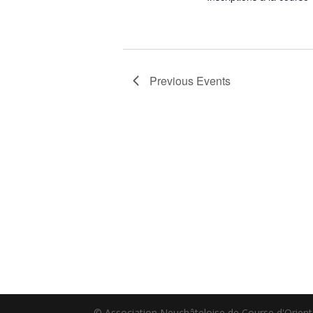
Previous
Events
© Association Neuchâteloise de Course d'Orient