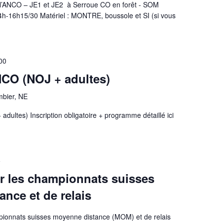
l’ANCO – JE1 et JE2 à Serroue CO en forêt - SOM
14h-16h15/30 Matériel : MONTRE, boussole et SI (si vous
00
NCO (NOJ + adultes)
bier, NE
adultes) Inscription obligatoire + programme détaillé ici
5
 les championnats suisses
nce et de relais
ionnats suisses moyenne distance (MOM) et de relais