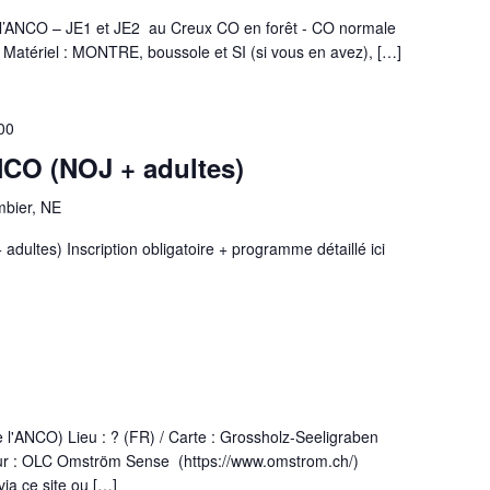
l’ANCO – JE1 et JE2 au Creux CO en forêt - CO normale
 Matériel : MONTRE, boussole et SI (si vous en avez), […]
00
NCO (NOJ + adultes)
bier, NE
adultes) Inscription obligatoire + programme détaillé ici
de l'ANCO) Lieu : ? (FR) / Carte : Grossholz-Seeligraben
eur : OLC Omström Sense (https://www.omstrom.ch/)
via ce site ou […]