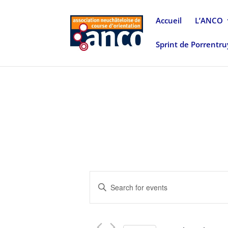
Accueil
L’ANCO
Sprint de Porrentr
Events
Enter
Search
Keyword.
and
Search
Views
for