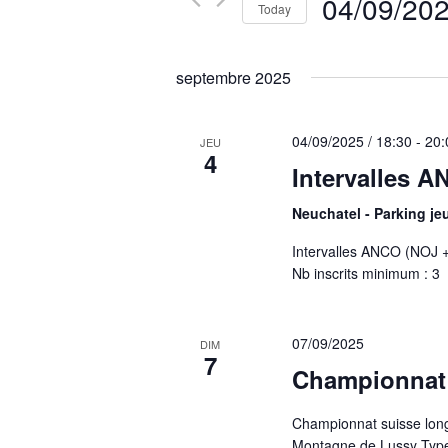
Navigation
04/09/20
Events
Today
by
Select
Keyword.
date.
septembre 2025
04/09/2025 / 18:30
-
20:
JEU
4
Intervalles A
Neuchatel - Parking je
Intervalles ANCO (NOJ + 
Nb inscrits minimum : 3
07/09/2025
DIM
7
Championnat 
Championnat suisse longu
Montagne de Lussy Type 