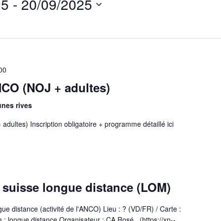
25
 - 
20/09/2025
Events
by
Location.
00
NCO (NOJ + adultes)
unes rives
adultes) Inscription obligatoire + programme détaillé ici
suisse longue distance (LOM)
e distance (activité de l'ANCO) Lieu : ? (VD/FR) / Carte :
: longue distance Organisateur : CA Rosé (https://xn--