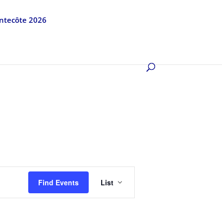
entecôte 2026
Event
Views
Find Events
List
Navigation