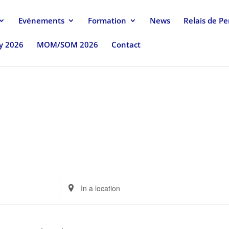
Evénements
Formation
News
Relais de P
uy 2026
MOM/SOM 2026
Contact
Enter
Location.
Search
for